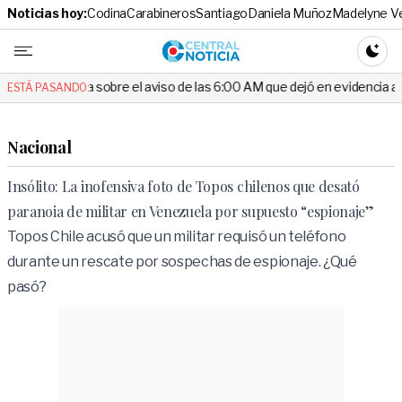
Noticias hoy:
Codina
Carabineros
Santiago
Daniela Muñoz
Madelyne V
Central No
CAMBI
ta sobre el aviso de las 6:00 AM que dejó en evidencia al Delegado
ESTÁ PASANDO:
Nacional
Insólito: La inofensiva foto de Topos chilenos que desató
paranoia de militar en Venezuela por supuesto “espionaje”
Topos Chile acusó que un militar requisó un teléfono
durante un rescate por sospechas de espionaje. ¿Qué
pasó?