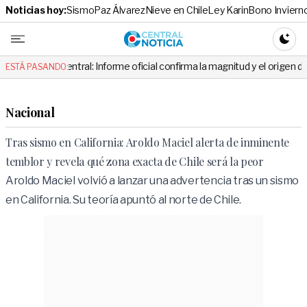
Noticias hoy:
Sismo
Paz Álvarez
Nieve en Chile
Ley Karin
Bono Inviern
Central No
CAMBI
ntral: Informe oficial confirma la magnitud y el origen del temblor
ESTÁ PASANDO:
Nacional
Tras sismo en California: Aroldo Maciel alerta de inminente
temblor y revela qué zona exacta de Chile será la peor
Aroldo Maciel volvió a lanzar una advertencia tras un sismo
en California. Su teoría apuntó al norte de Chile.