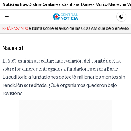
Noticias hoy:
Codina
Carabineros
Santiago
Daniela Muñoz
Madelyne V
Central No
CAMBI
egunta sobre el aviso de las 6:00 AM que dejó en evidencia al Delegado
ESTÁ PASANDO:
Nacional
El 60% está sin acreditar: La revelación del comité de Kast
sobre los dineros entregados a fundaciones en era Boric
La auditoría a fundaciones detectó millonarios montos sin
rendición acreditada. ¿Qué organismos quedaron bajo
revisión?