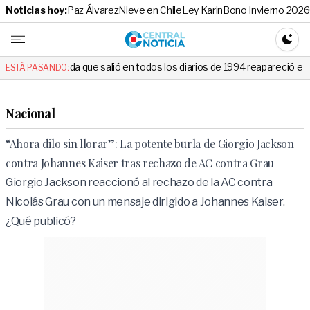
Noticias hoy:
Paz Álvarez
Nieve en Chile
Ley Karin
Bono Invierno 2026
Central No
CAMBI
que salió en todos los diarios de 1994 reapareció e hizo llorar a todo
ESTÁ PASANDO:
Nacional
“Ahora dilo sin llorar”: La potente burla de Giorgio Jackson
contra Johannes Kaiser tras rechazo de AC contra Grau
Giorgio Jackson reaccionó al rechazo de la AC contra
Nicolás Grau con un mensaje dirigido a Johannes Kaiser.
¿Qué publicó?