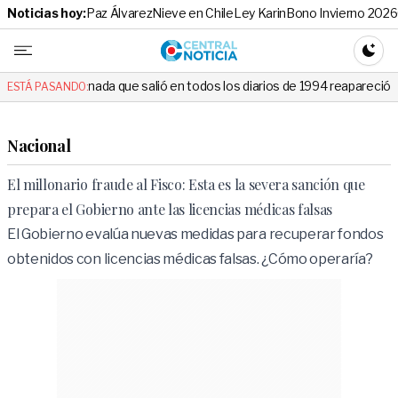
Noticias hoy:
Paz Álvarez
Nieve en Chile
Ley Karin
Bono Invierno 2026
Central No
CAMBI
da que salió en todos los diarios de 1994 reapareció e hizo llorar a to
ESTÁ PASANDO:
Nacional
El millonario fraude al Fisco: Esta es la severa sanción que
prepara el Gobierno ante las licencias médicas falsas
El Gobierno evalúa nuevas medidas para recuperar fondos
obtenidos con licencias médicas falsas. ¿Cómo operaría?