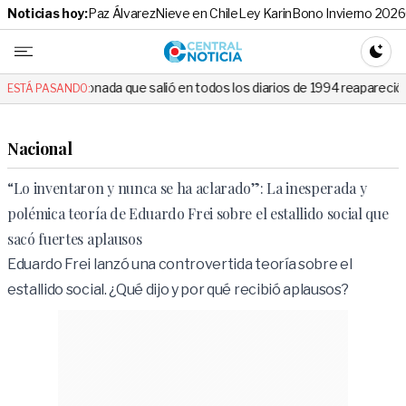
Noticias hoy:
Paz Álvarez
Nieve en Chile
Ley Karin
Bono Invierno 2026
Central No
CAMBI
ada que salió en todos los diarios de 1994 reapareció e hizo llorar a t
ESTÁ PASANDO:
Nacional
“Lo inventaron y nunca se ha aclarado”: La inesperada y
polémica teoría de Eduardo Frei sobre el estallido social que
sacó fuertes aplausos
Eduardo Frei lanzó una controvertida teoría sobre el
estallido social. ¿Qué dijo y por qué recibió aplausos?