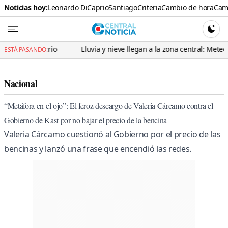
Noticias hoy:
Leonardo DiCaprio
Santiago
Criteria
Cambio de hora
Cami
Central N
CAMBI
prio
Lluvia y nieve llegan a la zona central: Meteorología advier
ESTÁ PASANDO:
Nacional
“Metáfora en el ojo”: El feroz descargo de Valeria Cárcamo contra el
Gobierno de Kast por no bajar el precio de la bencina
Valeria Cárcamo cuestionó al Gobierno por el precio de las
bencinas y lanzó una frase que encendió las redes.