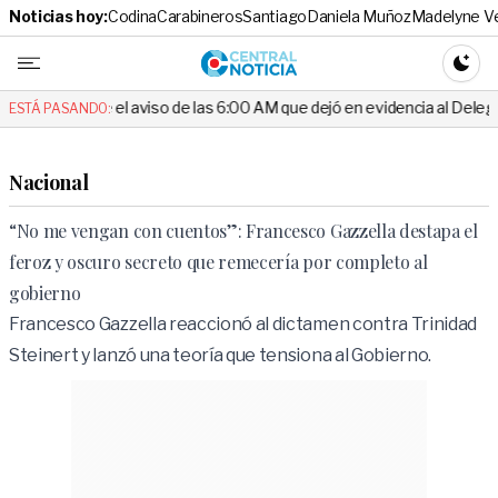
Noticias hoy:
Codina
Carabineros
Santiago
Daniela Muñoz
Madelyne V
Central No
CAMBI
l aviso de las 6:00 AM que dejó en evidencia al Delegado
Escánda
ESTÁ PASANDO:
Nacional
“No me vengan con cuentos”: Francesco Gazzella destapa el
feroz y oscuro secreto que remecería por completo al
gobierno
Francesco Gazzella reaccionó al dictamen contra Trinidad
Steinert y lanzó una teoría que tensiona al Gobierno.