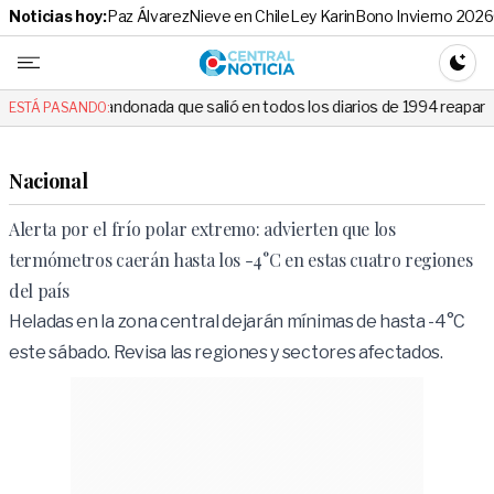
Noticias hoy:
Paz Álvarez
Nieve en Chile
Ley Karin
Bono Invierno 2026
Central No
CAMBI
ndonada que salió en todos los diarios de 1994 reapareció e hizo llorar
ESTÁ PASANDO:
Nacional
Alerta por el frío polar extremo: advierten que los
termómetros caerán hasta los -4°C en estas cuatro regiones
del país
Heladas en la zona central dejarán mínimas de hasta -4°C
este sábado. Revisa las regiones y sectores afectados.