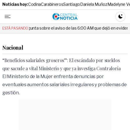
Noticias hoy:
Codina
Carabineros
Santiago
Daniela Muñoz
Madelyne V
Central No
CAMBI
unta sobre el aviso de las 6:00 AM que dejó en evidencia al Delegado
ESTÁ PASANDO:
Nacional
“Beneficios salariales groseros”: El escándalo por sueldos
que sacude a vital Ministerio y que ya investiga Contraloría
El Ministerio de la Mujer enfrenta denuncias por
eventuales aumentos salariales irregulares y problemas de
gestión.