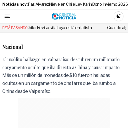
Noticias hoy:
Paz Álvarez
Nieve en Chile
Ley Karin
Bono Invierno 2026
Central No
CAMBI
: Revisa si la tuya está en la lista
“Cuando alguien utiliza mal es
ESTÁ PASANDO:
Nacional
El insólito hallazgo en Valparaíso: descubren un millonario
cargamento oculto que iba directo a China y causa impacto
Más de un millón de monedas de $10 fueron halladas
ocultas en un cargamento de chatarra que iba rumbo a
China desde Valparaíso.