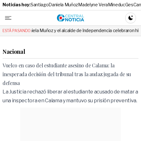
Noticias hoy:
Santiago
Daniela Muñoz
Madelyne Vera
Mineduc
Ges
Cam
Central No
CAMBI
niela Muñoz y el alcalde de Independencia celebraron hito: el mensaje e
ESTÁ PASANDO:
Nacional
Vuelco en caso del estudiante asesino de Calama: la
inesperada decisión del tribunal tras la audaz jugada de su
defensa
La Justicia rechazó liberar al estudiante acusado de matar a
una inspectora en Calama y mantuvo su prisión preventiva.