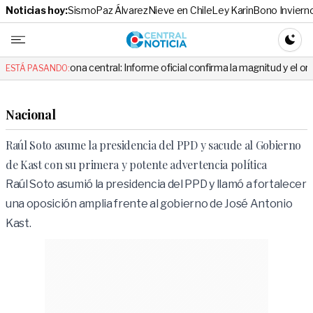
Noticias hoy:
Sismo
Paz Álvarez
Nieve en Chile
Ley Karin
Bono Inviern
Central No
CAMBI
zona central: Informe oficial confirma la magnitud y el origen del temblo
ESTÁ PASANDO:
Nacional
Raúl Soto asume la presidencia del PPD y sacude al Gobierno
de Kast con su primera y potente advertencia política
Raúl Soto asumió la presidencia del PPD y llamó a fortalecer
una oposición amplia frente al gobierno de José Antonio
Kast.