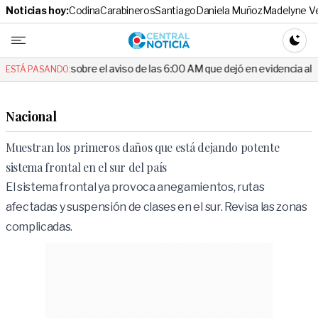
Noticias hoy:
Codina
Carabineros
Santiago
Daniela Muñoz
Madelyne V
Central No
CAMBI
obre el aviso de las 6:00 AM que dejó en evidencia al Delegado
E
ESTÁ PASANDO:
Nacional
Muestran los primeros daños que está dejando potente
sistema frontal en el sur del país
El sistema frontal ya provoca anegamientos, rutas
afectadas y suspensión de clases en el sur. Revisa las zonas
complicadas.