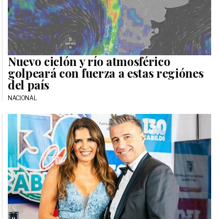
Nuevo ciclón y río atmosférico
golpeará con fuerza a estas regiónes
del país
NACIONAL