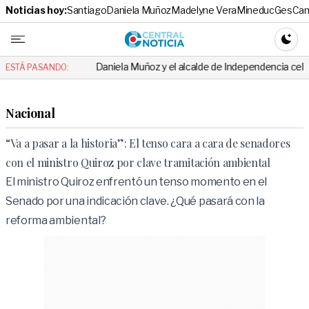
Noticias hoy:
Santiago
Daniela Muñoz
Madelyne Vera
Mineduc
Ges
Cam
Central No
CAMBI
a
Daniela Muñoz y el alcalde de Independencia celebraron hito: el
ESTÁ PASANDO:
Nacional
“Va a pasar a la historia”: El tenso cara a cara de senadores
con el ministro Quiroz por clave tramitación ambiental
El ministro Quiroz enfrentó un tenso momento en el
Senado por una indicación clave. ¿Qué pasará con la
reforma ambiental?