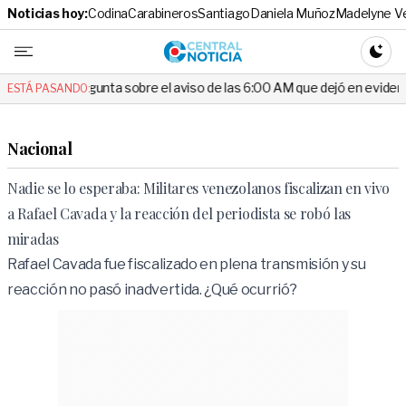
Noticias hoy:
Codina
Carabineros
Santiago
Daniela Muñoz
Madelyne V
Central No
CAMBI
unta sobre el aviso de las 6:00 AM que dejó en evidencia al Delegado
ESTÁ PASANDO:
Nacional
Nadie se lo esperaba: Militares venezolanos fiscalizan en vivo
a Rafael Cavada y la reacción del periodista se robó las
miradas
Rafael Cavada fue fiscalizado en plena transmisión y su
reacción no pasó inadvertida. ¿Qué ocurrió?