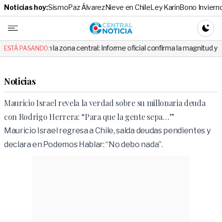
Noticias hoy:
Sismo
Paz Álvarez
Nieve en Chile
Ley Karin
Bono Inviern
Central No
CAMBI
n la zona central: Informe oficial confirma la magnitud y el origen del t
ESTÁ PASANDO:
Noticias
Mauricio Israel revela la verdad sobre su millonaria deuda
con Rodrigo Herrera: “Para que la gente sepa…”
Mauricio Israel regresa a Chile, salda deudas pendientes y
declara en Podemos Hablar: “No debo nada”.