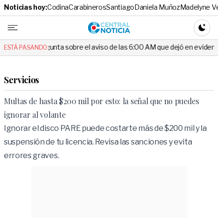
Noticias hoy:
Codina
Carabineros
Santiago
Daniela Muñoz
Madelyne V
Central No
CAMBI
gunta sobre el aviso de las 6:00 AM que dejó en evidencia al Delegado
ESTÁ PASANDO:
Servicios
Multas de hasta $200 mil por esto: la señal que no puedes
ignorar al volante
Ignorar el disco PARE puede costarte más de $200 mil y la
suspensión de tu licencia. Revisa las sanciones y evita
errores graves.