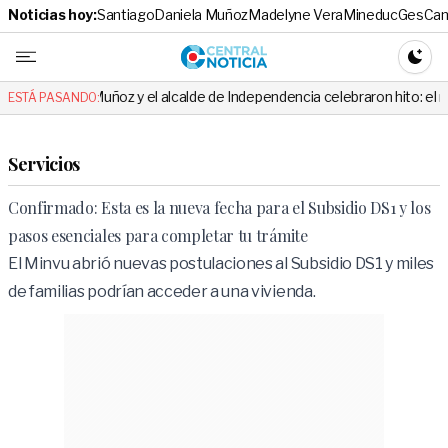
Noticias hoy:
Santiago
Daniela Muñoz
Madelyne Vera
Mineduc
Ges
Cam
Central No
CAMBI
z y el alcalde de Independencia celebraron hito: el mensaje es viral
ESTÁ PASANDO:
Servicios
Confirmado: Esta es la nueva fecha para el Subsidio DS1 y los
pasos esenciales para completar tu trámite
El Minvu abrió nuevas postulaciones al Subsidio DS1 y miles
de familias podrían acceder a una vivienda.