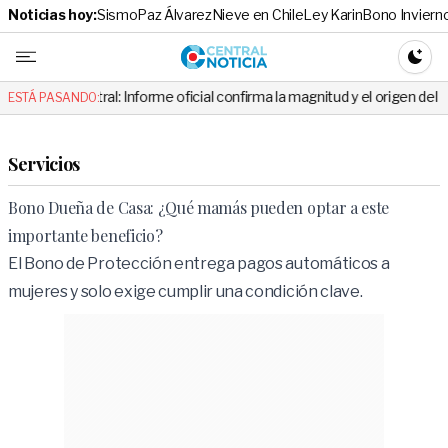
Noticias hoy:
Sismo
Paz Álvarez
Nieve en Chile
Ley Karin
Bono Inviern
Central No
CAMBI
ral: Informe oficial confirma la magnitud y el origen del temblor
ESTÁ PASANDO:
Servicios
Bono Dueña de Casa: ¿Qué mamás pueden optar a este
importante beneficio?
El Bono de Protección entrega pagos automáticos a
mujeres y solo exige cumplir una condición clave.