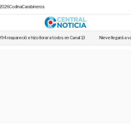
 2026
Codina
Carabineros
Central No
rar a todos en Canal 13
Nieve llegará a varias regiones de Chile: R