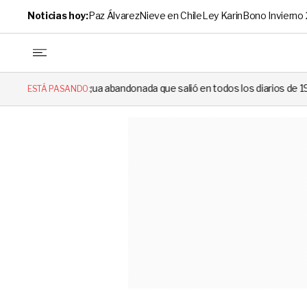
Noticias hoy:
Paz Álvarez
Nieve en Chile
Ley Karin
Bono Invierno
abandonada que salió en todos los diarios de 1994 reapareció e hizo llo
ESTÁ PASANDO: