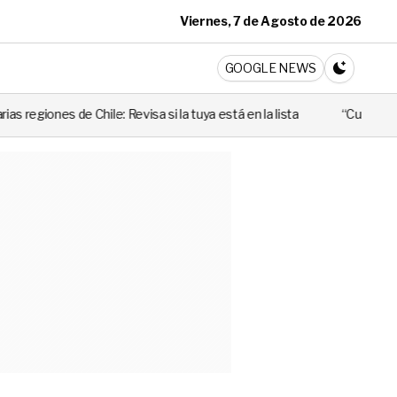
Viernes, 7 de Agosto de 2026
ticia
GOOGLE NEWS
CAMBIA A 
evisa si la tuya está en la lista
“Cuando alguien utiliza mal esa l