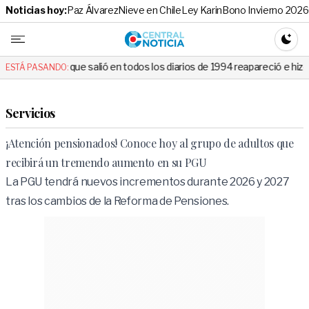
Noticias hoy:
Paz Álvarez
Nieve en Chile
Ley Karin
Bono Invierno 2026
Central No
CAMBI
alió en todos los diarios de 1994 reapareció e hizo llorar a todos en C
ESTÁ PASANDO:
Servicios
¡Atención pensionados! Conoce hoy al grupo de adultos que
recibirá un tremendo aumento en su PGU
La PGU tendrá nuevos incrementos durante 2026 y 2027
tras los cambios de la Reforma de Pensiones.