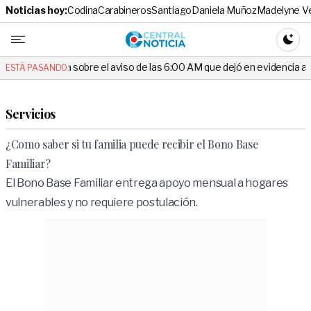
Noticias hoy:
Codina
Carabineros
Santiago
Daniela Muñoz
Madelyne V
Central No
CAMBI
sobre el aviso de las 6:00 AM que dejó en evidencia al Delegado
ESTÁ PASANDO:
Servicios
¿Como saber si tu familia puede recibir el Bono Base
Familiar?
El Bono Base Familiar entrega apoyo mensual a hogares
vulnerables y no requiere postulación.