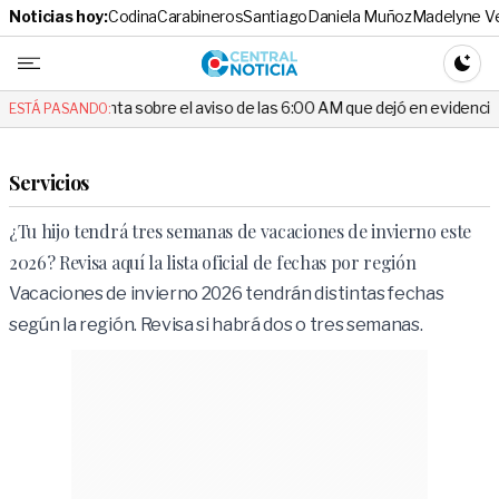
Noticias hoy:
Codina
Carabineros
Santiago
Daniela Muñoz
Madelyne V
Central No
CAMBI
nta sobre el aviso de las 6:00 AM que dejó en evidencia al Delegado
ESTÁ PASANDO:
Servicios
¿Tu hijo tendrá tres semanas de vacaciones de invierno este
2026? Revisa aquí la lista oficial de fechas por región
Vacaciones de invierno 2026 tendrán distintas fechas
según la región. Revisa si habrá dos o tres semanas.