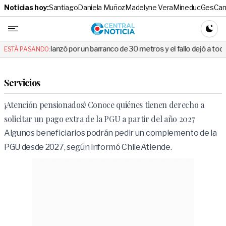
Noticias hoy:
Santiago
Daniela Muñoz
Madelyne Vera
Mineduc
Ges
Cam
Central No
CAMBI
la lanzó por un barranco de 30 metros y el fallo dejó a todos en shock
ESTÁ PASANDO:
Servicios
¡Atención pensionados! Conoce quiénes tienen derecho a
solicitar un pago extra de la PGU a partir del año 2027
Algunos beneficiarios podrán pedir un complemento de la
PGU desde 2027, según informó ChileAtiende.