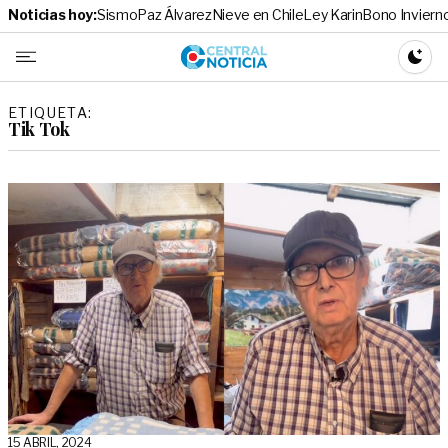
Noticias hoy:
Sismo
Paz Álvarez
Nieve en Chile
Ley Karin
Bono Inviern
Central No
CAMBI
ETIQUETA:
Tik Tok
15 ABRIL, 2024