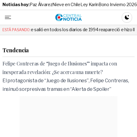
Noticias hoy:
Paz Álvarez
Nieve en Chile
Ley Karin
Bono Invierno 2026
Central No
CAMBI
ue salió en todos los diarios de 1994 reapareció e hizo llorar a todos 
ESTÁ PASANDO:
Tendencia
Felipe Contreras de “Juego de Ilusiones” impacta con
inesperada revelación: ¿Se acerca una muerte?
El protagonista de “Juego de Ilusiones”, Felipe Contreras,
insinuó sorpresivas tramas en “Alerta de Spoiler”