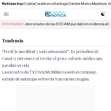
Noticias hoy:
Codina
Carabineros
Santiago
Daniela Muñoz
Madelyne V
Central No
CAMBI
 sobre el aviso de las 6:00 AM que dejó en evidencia al Delegado
ESTÁ PASANDO:
Tendencia
“Perdí la movilidad y toda autonomía”: Ex periodista de
Canal 13 estremece al revelar el grave calvario médico que
paralizó su vida
La exrostro de TV Chris McMillan reveló el complejo
estado de salud que enfrenta tras varias cirugías.