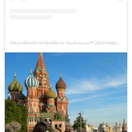
Una publicación compartida de 𝒞𝒶𝓂𝒾𝓁𝒶 𝒾𝑔𝓃𝒶𝒸𝒾𝒶🪽 (@camilaignnacia)