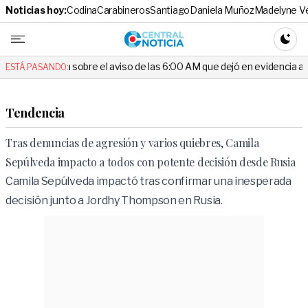
Noticias hoy:
Codina
Carabineros
Santiago
Daniela Muñoz
Madelyne V
Central No
CAMBI
re el aviso de las 6:00 AM que dejó en evidencia al Delegado
Esc
ESTÁ PASANDO:
Tendencia
Tras denuncias de agresión y varios quiebres, Camila
Sepúlveda impacto a todos con potente decisión desde Rusia
Camila Sepúlveda impactó tras confirmar una inesperada
decisión junto a Jordhy Thompson en Rusia.