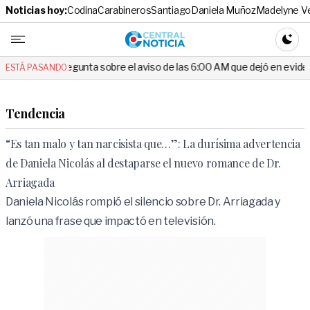
Noticias hoy:
Codina
Carabineros
Santiago
Daniela Muñoz
Madelyne V
Central No
CAMBI
regunta sobre el aviso de las 6:00 AM que dejó en evidencia al Delegad
ESTÁ PASANDO:
Tendencia
“Es tan malo y tan narcisista que…”: La durísima advertencia
de Daniela Nicolás al destaparse el nuevo romance de Dr.
Arriagada
Daniela Nicolás rompió el silencio sobre Dr. Arriagada y
lanzó una frase que impactó en televisión.