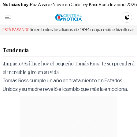
Noticias hoy:
Paz Álvarez
Nieve en Chile
Ley Karin
Bono Invierno 2026
Central No
CAMBI
todos los diarios de 1994 reapareció e hizo llorar a todos en Canal 13
ESTÁ PASANDO:
Tendencia
¡Impacto! Así luce hoy el pequeño Tomás Ross: te sorprenderá
el increíble giro en su vida
Tomás Ross cumple un año de tratamiento en Estados
Unidos y su madre reveló el cambio que más la emociona.