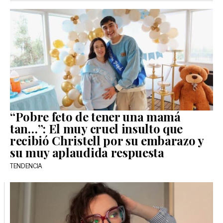
“Pobre feto de tener una mamá
tan…”: El muy cruel insulto que
recibió Christell por su embarazo y
su muy aplaudida respuesta
TENDENCIA