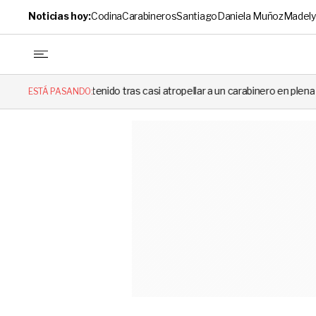
Noticias hoy:
Codina
Carabineros
Santiago
Daniela Muñoz
Madely
tenido tras casi atropellar a un carabinero en plena fiscalización
C
ESTÁ PASANDO: