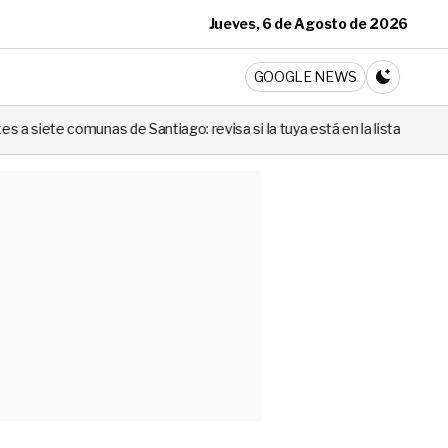
Jueves, 6 de Agosto de 2026
ticia
GOOGLE NEWS
CAMBIA A 
antiago: revisa si la tuya está en la lista
Codina no lo negó: l