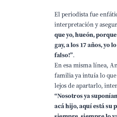
El periodista fue enfáti
interpretación y asegu
que yo, hueón, porqu
gay, a los 17 años, yo l
falso!”
.
En esa misma línea, A
familia ya intuía lo qu
lejos de apartarlo, inte
“Nosotros ya suponíamo
acá hijo, aquí está su 
siempre, siempre lo va 