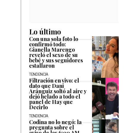
Lo último
Con una sola foto lo
confirmó todo:
Gianella Marengo
reveló el sexo de su
bebé y sus seguidores
estallaron
TENDENCIA
Filtración en vivo: el
dato que Dani
Aránguiz soltó al aire y
dejó helado a todo el
panel de Hay que
Decirlo
TENDENCIA
Codina no lo negó: la
pregunta sobre el
aviso de las 6:00 AM