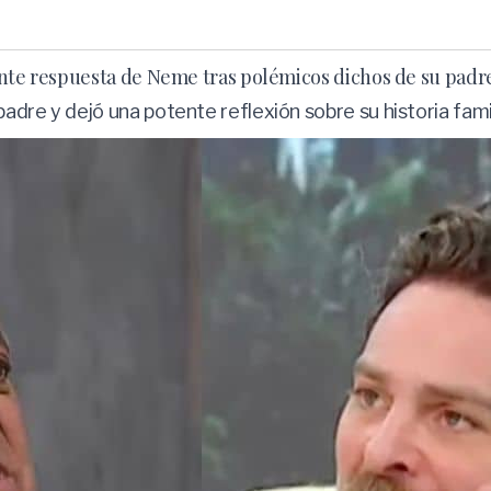
ente respuesta de Neme tras polémicos dichos de su padr
dre y dejó una potente reflexión sobre su historia famil