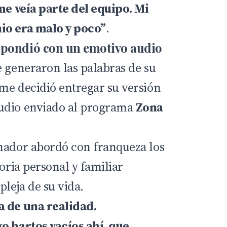
 me veía parte del equipo. Mi
io era malo y poco”
.
spondió con un emotivo audio
e generaron las palabras de su
me decidió entregar su versión
udio enviado al programa
Zona
mador abordó con franqueza los
toria personal y familiar
leja de su vida.
a de una realidad.
o hartos vacíos ahí, que