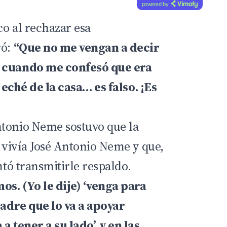
powered by
co al rechazar esa
ró:
“Que no me vengan a decir
e cuando me confesó que era
o eché de la casa… es falso. ¡Es
ntonio Neme sostuvo que la
e vivía José Antonio Neme y que,
ntó transmitirle respaldo.
s. (Yo le dije) ‘venga para
padre que lo va a apoyar
a tener a su lado’, y en las