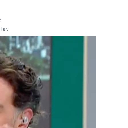
e
iar.