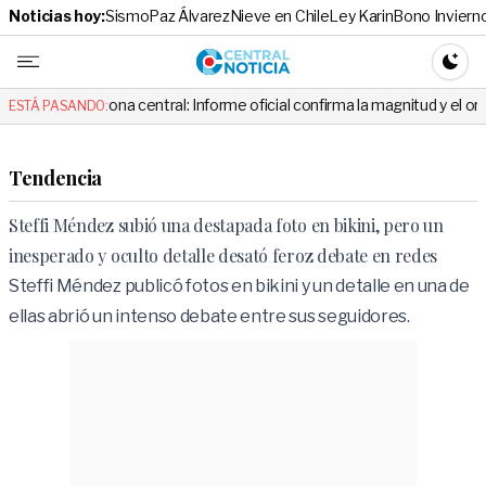
Noticias hoy:
Sismo
Paz Álvarez
Nieve en Chile
Ley Karin
Bono Inviern
Central No
CAMBI
entral: Informe oficial confirma la magnitud y el origen del temblor
ESTÁ PASANDO:
Tendencia
Steffi Méndez subió una destapada foto en bikini, pero un
inesperado y oculto detalle desató feroz debate en redes
Steffi Méndez publicó fotos en bikini y un detalle en una de
ellas abrió un intenso debate entre sus seguidores.