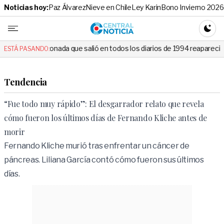
Noticias hoy:
Paz Álvarez
Nieve en Chile
Ley Karin
Bono Invierno 2026
Central No
CAMBI
nada que salió en todos los diarios de 1994 reapareció e hizo llorar a 
ESTÁ PASANDO:
Tendencia
“Fue todo muy rápido”: El desgarrador relato que revela
cómo fueron los últimos días de Fernando Kliche antes de
morir
Fernando Kliche murió tras enfrentar un cáncer de
páncreas. Liliana García contó cómo fueron sus últimos
días.