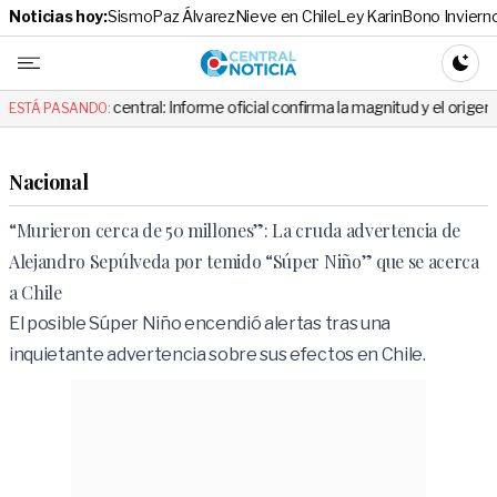
Noticias hoy:
Sismo
Paz Álvarez
Nieve en Chile
Ley Karin
Bono Inviern
Central No
CAMBI
central: Informe oficial confirma la magnitud y el origen del temblor
ESTÁ PASANDO:
Nacional
“Murieron cerca de 50 millones”: La cruda advertencia de
Alejandro Sepúlveda por temido “Súper Niño” que se acerca
a Chile
El posible Súper Niño encendió alertas tras una
inquietante advertencia sobre sus efectos en Chile.