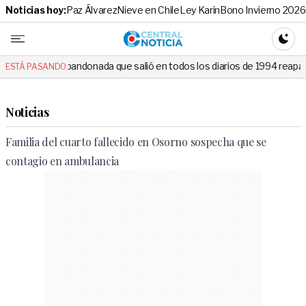
Noticias hoy:
Paz Álvarez
Nieve en Chile
Ley Karin
Bono Invierno 2026
Central No
CAMBI
andonada que salió en todos los diarios de 1994 reapareció e hizo llora
ESTÁ PASANDO:
Noticias
Familia del cuarto fallecido en Osorno sospecha que se
contagio en ambulancia