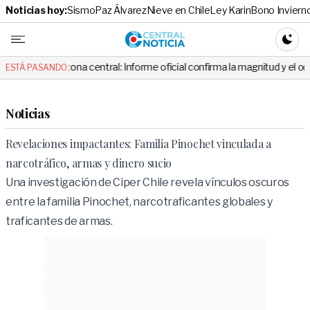
Noticias hoy:
Sismo
Paz Álvarez
Nieve en Chile
Ley Karin
Bono Inviern
Central No
CAMBI
zona central: Informe oficial confirma la magnitud y el origen del temblo
ESTÁ PASANDO:
Noticias
Revelaciones impactantes: Familia Pinochet vinculada a
narcotráfico, armas y dinero sucio
Una investigación de Ciper Chile revela vínculos oscuros
entre la familia Pinochet, narcotraficantes globales y
traficantes de armas.