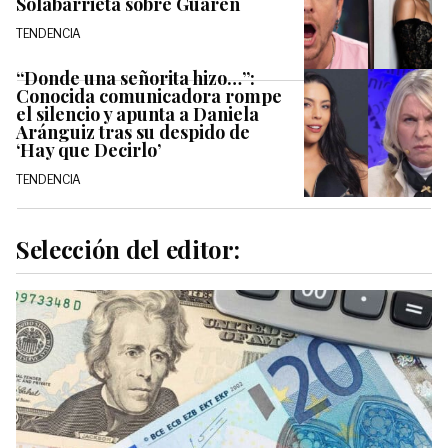
Solabarrieta sobre Guarén
TENDENCIA
“Donde una señorita hizo…”:
Conocida comunicadora rompe
el silencio y apunta a Daniela
Aránguiz tras su despido de
‘Hay que Decirlo’
TENDENCIA
Selección del editor: