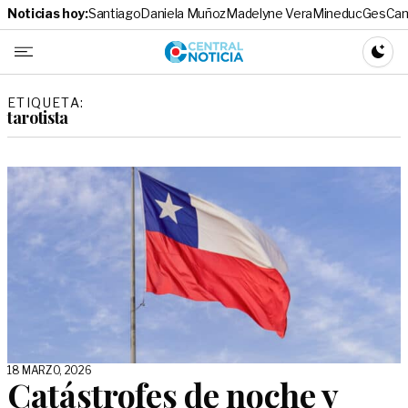
Noticias hoy:
Santiago
Daniela Muñoz
Madelyne Vera
Mineduc
Ges
Cam
Central No
CAMBI
ETIQUETA:
tarotista
18 MARZO, 2026
Catástrofes de noche y