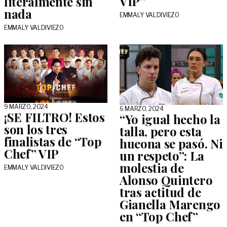
VIP”
literalmente sin
nada
EMMALY VALDIVIEZO
EMMALY VALDIVIEZO
9 MARZO, 2024
6 MARZO, 2024
¡SE FILTRO! Estos
“Yo igual hecho la
son los tres
talla, pero esta
finalistas de “Top
hueona se pasó. Ni
Chef” VIP
un respeto”: La
molestia de
EMMALY VALDIVIEZO
Alonso Quintero
tras actitud de
Gianella Marengo
en “Top Chef”