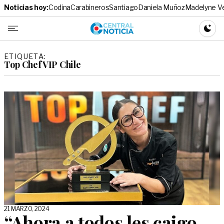
Noticias hoy:
Codina
Carabineros
Santiago
Daniela Muñoz
Madelyne V
Central No
CAMBI
ETIQUETA:
Top Chef VIP Chile
21 MARZO, 2024
“Ahora a todos les caigo