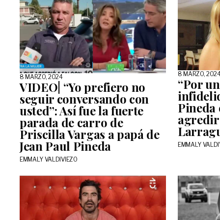
8 MARZO, 202
8 MARZO, 2024
“Por un
VIDEO| “Yo prefiero no
infideli
seguir conversando con
Pineda 
usted”: Así fue la fuerte
agredir
parada de carro de
Larragu
Priscilla Vargas a papá de
Jean Paul Pineda
EMMALY VALDI
EMMALY VALDIVIEZO