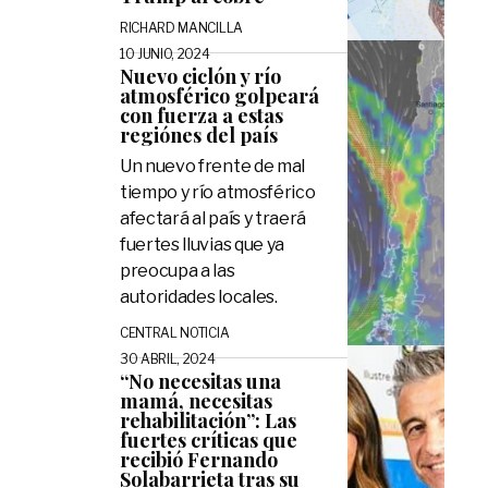
RICHARD MANCILLA
10 JUNIO, 2024
Nuevo ciclón y río
atmosférico golpeará
con fuerza a estas
regiónes del país
Un nuevo frente de mal
tiempo y río atmosférico
afectará al país y traerá
fuertes lluvias que ya
preocupa a las
autoridades locales.
CENTRAL NOTICIA
30 ABRIL, 2024
“No necesitas una
mamá, necesitas
rehabilitación”: Las
fuertes críticas que
recibió Fernando
Solabarrieta tras su