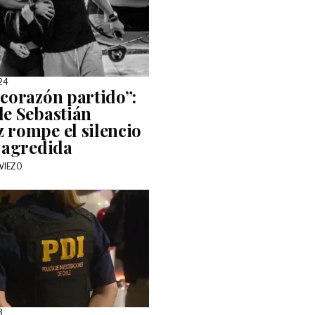
24
 corazón partido”:
de Sebastián
 rompe el silencio
r agredida
VIEZO
3