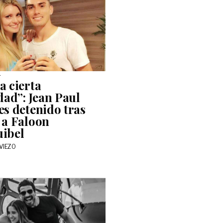
4
a cierta
dad”: Jean Paul
es detenido tras
 a Faloon
ibel
VIEZO