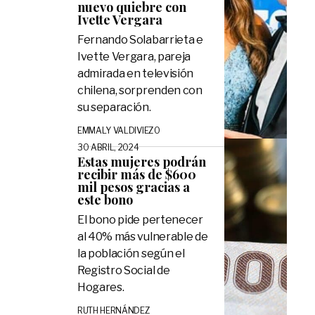
nuevo quiebre con
Ivette Vergara
Fernando Solabarrieta e
Ivette Vergara, pareja
admirada en televisión
chilena, sorprenden con
su separación.
EMMALY VALDIVIEZO
30 ABRIL, 2024
Estas mujeres podrán
recibir más de $600
mil pesos gracias a
este bono
El bono pide pertenecer
al 40% más vulnerable de
la población según el
Registro Social de
Hogares.
RUTH HERNÁNDEZ