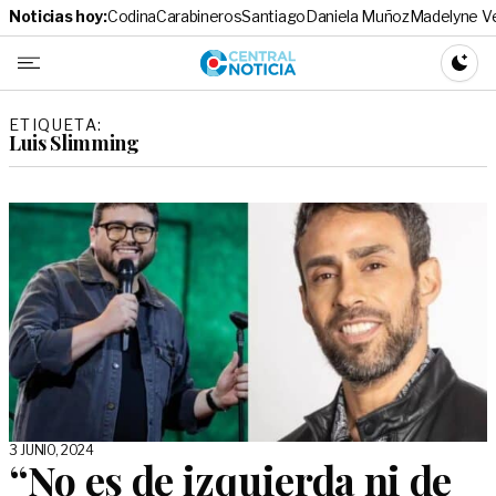
Noticias hoy:
Codina
Carabineros
Santiago
Daniela Muñoz
Madelyne V
Central No
CAMBI
ETIQUETA:
Luis Slimming
3 JUNIO, 2024
“No es de izquierda ni de