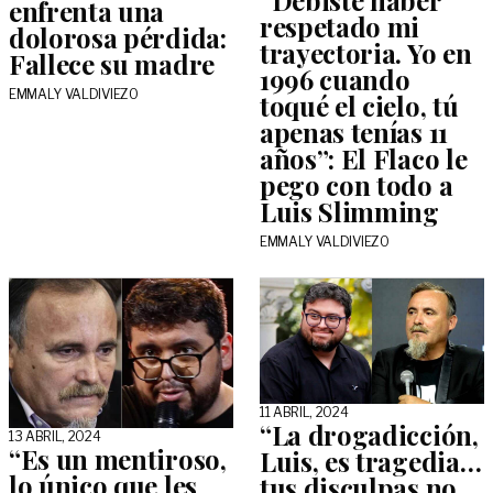
enfrenta una
respetado mi
dolorosa pérdida:
trayectoria. Yo en
Fallece su madre
1996 cuando
EMMALY VALDIVIEZO
toqué el cielo, tú
apenas tenías 11
años”: El Flaco le
pego con todo a
Luis Slimming
EMMALY VALDIVIEZO
11 ABRIL, 2024
“La drogadicción,
13 ABRIL, 2024
“Es un mentiroso,
Luis, es tragedia…
lo único que les
tus disculpas no