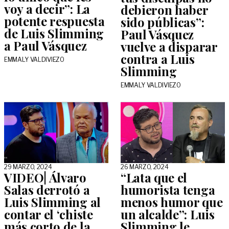
voy a decir”: La
debieron haber
potente respuesta
sido públicas”:
de Luis Slimming
Paul Vásquez
a Paul Vásquez
vuelve a disparar
contra a Luis
EMMALY VALDIVIEZO
Slimming
EMMALY VALDIVIEZO
29 MARZO, 2024
26 MARZO, 2024
VIDEO| Álvaro
“Lata que el
Salas derrotó a
humorista tenga
Luis Slimming al
menos humor que
contar el ‘chiste
un alcalde”: Luis
más corto de la
Slimming le